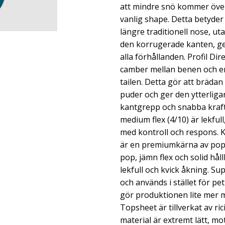
att mindre snö kommer över
vanlig shape. Detta betyder 
längre traditionell nose, uta
den korrugerade kanten, ge
alla förhållanden. Profil Di
camber mellan benen och en
tailen. Detta gör att bräda
puder och ger den ytterligar
kantgrepp och snabba kraft
medium flex (4/10) är lekfull
med kontroll och respons. 
är en premiumkärna av popp
pop, jämn flex och solid hål
lekfull och kvick åkning. Su
och används i stället för pe
gör produktionen lite mer mi
Topsheet är tillverkat av ri
material är extremt lätt, m