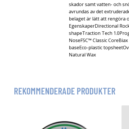
skador samt vatten- och sn
avrundas av det extruderade
belaget är lätt att rengöra 
EgenskaperDirectional Rocke
shapeTraction Tech 1.0Prog
NoseFSC™ Classic CoreBiax 
baseEco-plastic topsheetOv
Natural Wax
REKOMMENDERADE PRODUKTER