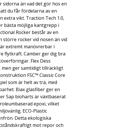
 sidorna än vad det gör hos en
att du får fördelarna av en
n extra vikt. Traction Tech 1.0,
r bästa möjliga kantgrepp i
rectional Rocker består av en
 större rocker vid nosen än vid
n är extremt manövrerbar i
e flytkraft. Camber ger dig bra
överföringar. Flex Dess
, men ger samtidigt tillräckligt
Konstruktion FSC™ Classic Core
el som är helt av trä, med
lbarhet. Biax glasfiber ger en
per Sap bioharts är växtbaserat
troleumbaserad epoxi, vilket
ljövänlig. ECO-Plastic
cinfrön. Detta ekologiska
otståndskraftigt mot repor och