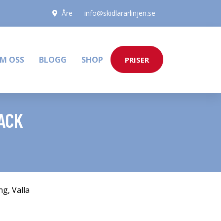
Åre
info@skidlararlinjen.se
M OSS
BLOGG
SHOP
PRISER
ACK
ng
,
Valla