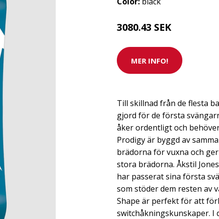
Color:
black
3080.43 SEK
MER INFO!
Till skillnad från de flesta
gjord för de första svänga
åker ordentligt och behöve
Prodigy är byggd av samma 
brädorna för vuxna och ge
stora brädorna. Åkstil Jone
har passerat sina första s
som stöder dem resten av v
Shape är perfekt för att för
switchåkningskunskaper. I d