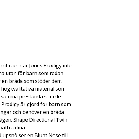
 barnbrädor är Jones Prodigy inte
rna utan för barn som redan
r en bräda som stöder dem.
högkvalitativa material som
r samma prestanda som de
s Prodigy är gjord för barn som
vängar och behöver en bräda
ägen. Shape Directional Twin
bättra dina
jupsnö ser en Blunt Nose till