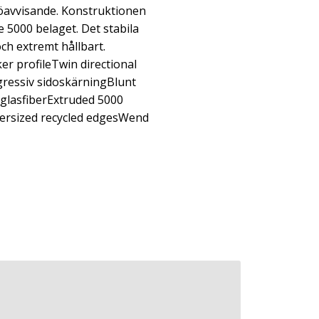
öavvisande. Konstruktionen
 5000 belaget. Det stabila
och extremt hållbart.
r profileTwin directional
ressiv sidoskärningBlunt
glasfiberExtruded 5000
ersized recycled edgesWend