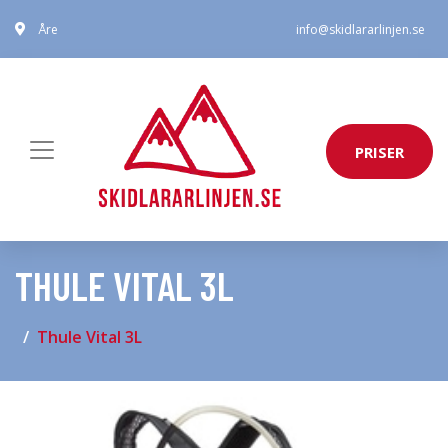
Åre
info@skidlararlinjen.se
PRISER
THULE VITAL 3L
Thule Vital 3L