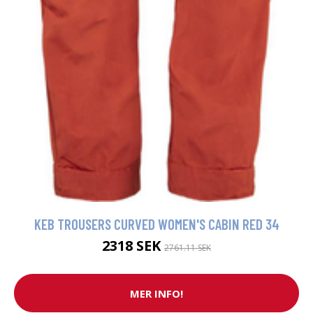
KEB TROUSERS CURVED WOMEN'S CABIN RED 34
2318 SEK
2761.11 SEK
MER INFO!