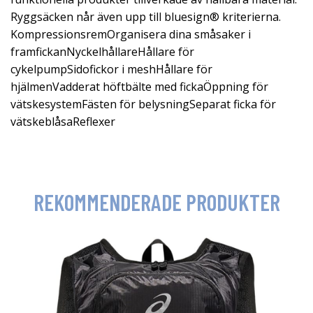
Ryggsäcken når även upp till bluesign® kriterierna.
KompressionsremOrganisera dina småsaker i
framfickanNyckelhållareHållare för
cykelpumpSidofickor i meshHållare för
hjälmenVadderat höftbälte med fickaÖppning för
vätskesystemFästen för belysningSeparat ficka för
vätskeblåsaReflexer
REKOMMENDERADE PRODUKTER