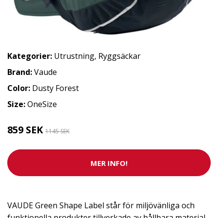
Kategorier:
Utrustning
,
Ryggsäckar
Brand:
Vaude
Color:
Dusty Forest
Size:
OneSize
859 SEK
1145 SEK
MER INFO!
VAUDE Green Shape Label står för miljövänliga och
funktionella produkter tillverkade av hållbara material.