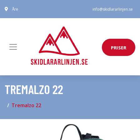
Åre
info@skidlararlinjen.se
PRISER
TREMALZO 22
Tremalzo 22