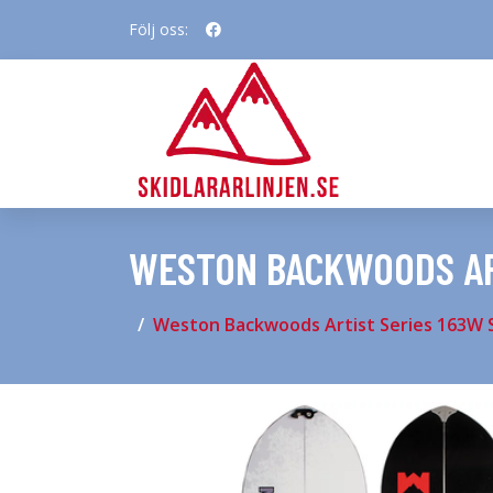
Följ oss:
WESTON BACKWOODS AR
Weston Backwoods Artist Series 163W S