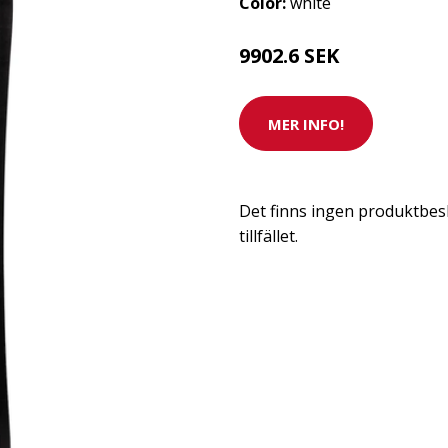
Color:
white
9902.6 SEK
MER INFO!
Det finns ingen produktbesk
tillfället.