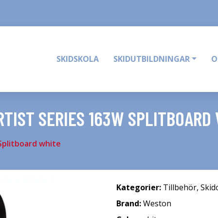
SKIDSKOLA
SKIDUTBILDNINGAR
O
TIST SERIES 163W SPLITBOARD
plitboard white
Kategorier:
Tillbehör
,
Skid
Brand:
Weston