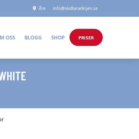
Åre
info@skidlararlinjen.se
M OSS
BLOGG
SHOP
PRISER
 WHITE
or