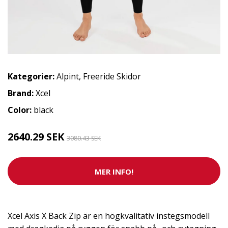
Kategorier:
Alpint
,
Freeride Skidor
Brand:
Xcel
Color:
black
2640.29 SEK
3080.43 SEK
MER INFO!
Xcel Axis X Back Zip är en högkvalitativ instegsmodell