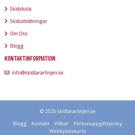
Skidskola
Skidutbildningar
Om Oss
Blogg
KONTAKTINFORMATION
info@skidlararlinjen.se
© 2025 skidlärarlinjen.se
Blogg
Kontakt
Villkor
Personuppgiftspolicy
Webbplatskarta