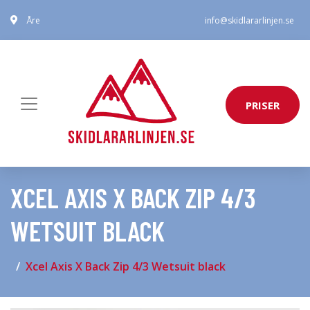
Åre
info@skidlararlinjen.se
PRISER
XCEL AXIS X BACK ZIP 4/3
WETSUIT BLACK
Xcel Axis X Back Zip 4/3 Wetsuit black