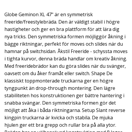
Globe Geminon XL 47" är en symmetrisk
freeride/freestylebräda. Den är väldigt stabil i högre
hastigheter och ger en bra plattform för att lära dig
nya tricks. Den symmetriska formen möjliggör åkning i
bägge riktningar, perfekt för moves och slides när du
hamnar på switchsidan. Åkstil Freeride - schyssta moves
i tighta kurvor, denna bräda handlar om kreativ åkning.
Med freeridebrädor kan du göra slides när du svänger,
oavsett om du åker framåt eller switch. Shape De
klassiskt toppmonterade truckarna ger en högre
tyngpunkt än drop-through montering. Den lägre
stabiliteten hos konstruktionen ger bättre hantering i
snabba svängar. Den symmetriska formen gör det
möjligt att åka i båda riktningarna. Setup Slant reverse
kingpin truckarna är kvicka och stabila. De mjuka
hjulen ger ett bra grepp och rullar bra på alla ytor.