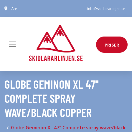
Åre
info@skidlararlinjen.se
PRISER
GLOBE GEMINON XL 47"
COMPLETE SPRAY
WAVE/BLACK COPPER
Globe Geminon XL 47" Complete spray wave/black