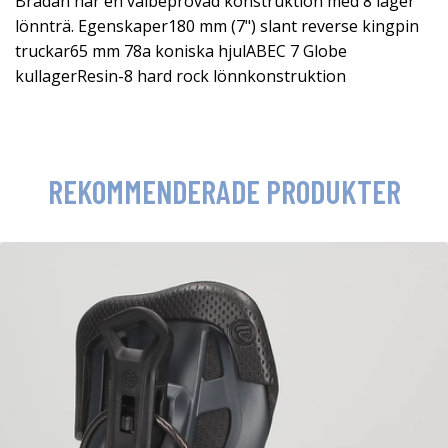
Brädan har en välbeprövad konstruktion med 8 lager
lönnträ. Egenskaper180 mm (7") slant reverse kingpin
truckar65 mm 78a koniska hjulABEC 7 Globe
kullagerResin-8 hard rock lönnkonstruktion
REKOMMENDERADE PRODUKTER