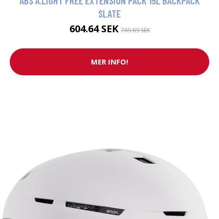
ABS A.LIGHT FREE EXTENSION PACK 15L BACKPACK
SLATE
604.64 SEK
769.69 SEK
MER INFO!