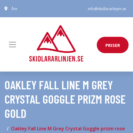
Åre
info@skidlararlinjen.se
PRISER
OAKLEY FALL LINE M GREY
CRYSTAL GOGGLE PRIZM ROSE
GOLD
Oakley Fall Line M Grey Crystal Goggle prizm rose