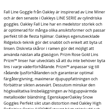
Fall Line Goggle från Oakley är inspirerad av Line Miner
och är den senaste i Oakleys LINE SERIE av cylindriska
goggles. Oakley Fall Line har en medelstor storlek och
är optimerad för många olika ansiktsformer och passar
perfekt till de flesta hjälmar. Oakleys egenutvecklade
Ridgelock-teknik gör det snabbt och enkelt att byta ut
linsen. Diskreta skåror i ramen gör det möjligt att
använda nästan alla glasögon. Prizm Rose Gold Lins
Prizm™ linser har utvecklats så att du inte behöver byta
lins i varje väderförhållande. Prizm™ anpassar sig till
rådande ljusförhållanden och garanterar optimal
färgåtergivning, maximerar djupuppfattningen och
förbättrar sikten avsevärt. Dessutom minskar den
högkvalitativa linsbeläggningen av höguppvärmda
metalloxider bländning. EgenskaperOakley Snow
Goggles Perfekt sikt utan distortion med Oakley High