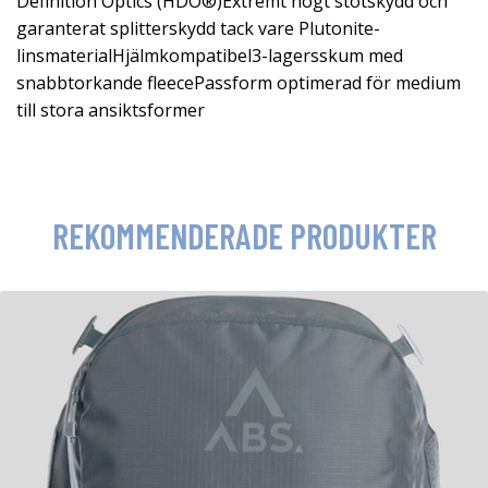
Definition Optics (HDO®)Extremt högt stötskydd och
garanterat splitterskydd tack vare Plutonite-
linsmaterialHjälmkompatibel3-lagersskum med
snabbtorkande fleecePassform optimerad för medium
till stora ansiktsformer
REKOMMENDERADE PRODUKTER