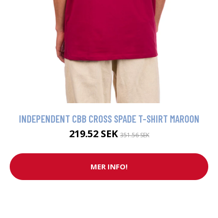
INDEPENDENT CBB CROSS SPADE T-SHIRT MAROON
219.52 SEK
351.56 SEK
MER INFO!