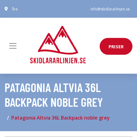
Åre
info@skidlararlinjen.se
PRISER
PATAGONIA ALTVIA 36L
BACKPACK NOBLE GREY
Patagonia Altvia 36L Backpack noble grey