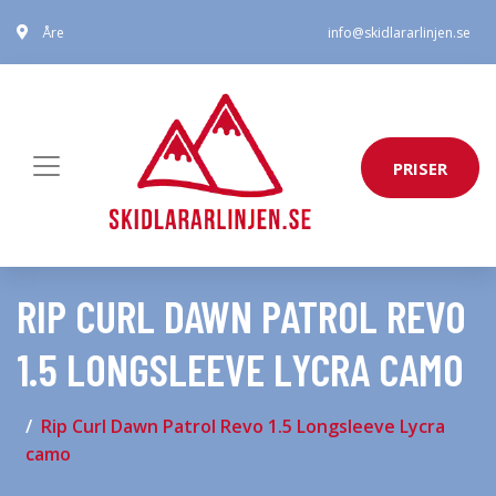
Åre
info@skidlararlinjen.se
PRISER
RIP CURL DAWN PATROL REVO
1.5 LONGSLEEVE LYCRA CAMO
Rip Curl Dawn Patrol Revo 1.5 Longsleeve Lycra
camo