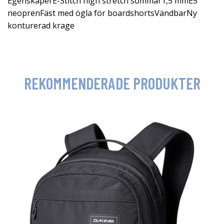
EgenskaperE-Stitch high stretch sömmar1,5 mmE5
neoprenFäst med ögla för boardshortsVändbarNy
konturerad krage
REKOMMENDERADE PRODUKTER