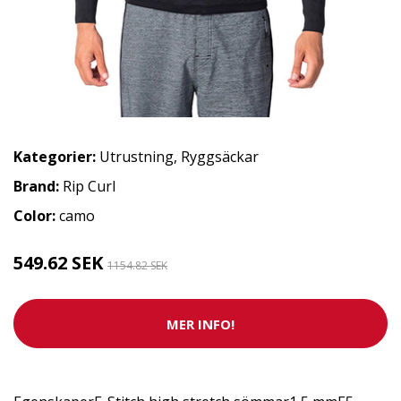
Kategorier:
Utrustning
,
Ryggsäckar
Brand:
Rip Curl
Color:
camo
549.62 SEK
1154.82 SEK
MER INFO!