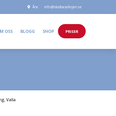
Åre
info@skidlararlinjen.se
M OSS
BLOGG
SHOP
PRISER
ng
,
Valla