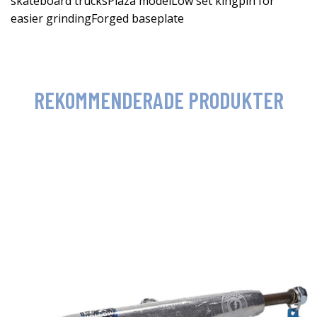
skateboard trucksPlaza modelLow set kingpin for
easier grindingForged baseplate
REKOMMENDERADE PRODUKTER