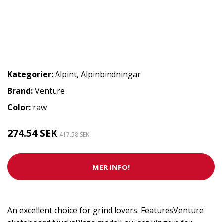
Kategorier:
Alpint
,
Alpinbindningar
Brand:
Venture
Color:
raw
274.54 SEK
417.58 SEK
MER INFO!
An excellent choice for grind lovers. FeaturesVenture