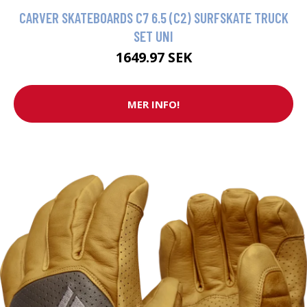
CARVER SKATEBOARDS C7 6.5 (C2) SURFSKATE TRUCK
SET UNI
1649.97 SEK
MER INFO!