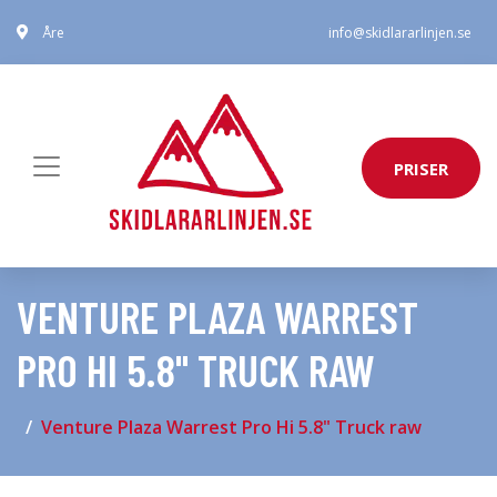
Åre
info@skidlararlinjen.se
PRISER
VENTURE PLAZA WARREST
PRO HI 5.8" TRUCK RAW
Venture Plaza Warrest Pro Hi 5.8" Truck raw