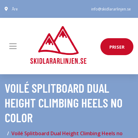
Åre
info@skidlararlinjen.se
PRISER
VOILÉ SPLITBOARD DUAL
HEIGHT CLIMBING HEELS NO
COLOR
Voilé Splitboard Dual Height Climbing Heels no