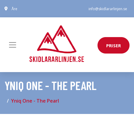
Åre
info@skidlararlinjen.se
PRISER
YNIQ ONE - THE PEARL
Yniq One - The Pearl