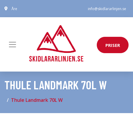
Åre
info@skidlararlinjen.se
PRISER
THULE LANDMARK 70L W
Thule Landmark 70L W